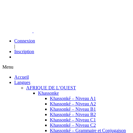
Connexion
|
Inscription
Menu
Accueil
Langues
AFRIQUE DE L’OUEST
Khassonke
Khassonké – Niveau A1
Khassonké – Niveau A2
Khassonké – Niveau B1
Khassonké – Niveau B2
Khassonké – Niveau C1
Khassonké – Niveau C2
Khassonké – Grammaire et Conjugaison