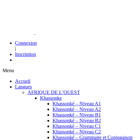
Connexion
|
Inscription
Menu
Accueil
Langues
AFRIQUE DE L’OUEST
Khassonke
Khassonké – Niveau A1
Khassonké – Niveau A2
Khassonké – Niveau B1
Khassonké – Niveau B2
Khassonké – Niveau C1
Khassonké – Niveau C2
Khassonké – Grammaire et Conjugaison