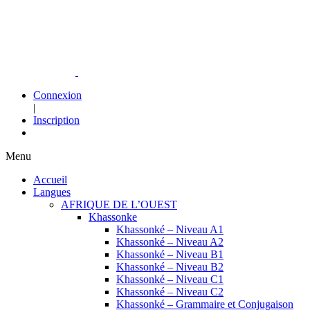
Connexion
|
Inscription
Menu
Accueil
Langues
AFRIQUE DE L’OUEST
Khassonke
Khassonké – Niveau A1
Khassonké – Niveau A2
Khassonké – Niveau B1
Khassonké – Niveau B2
Khassonké – Niveau C1
Khassonké – Niveau C2
Khassonké – Grammaire et Conjugaison