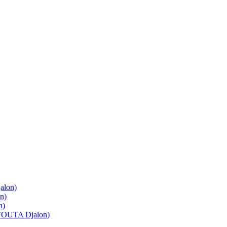
lon)
n)
n)
OUTA Djalon)