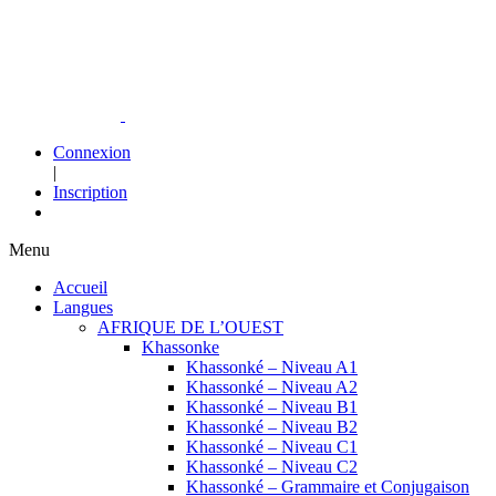
Connexion
|
Inscription
Menu
Accueil
Langues
AFRIQUE DE L’OUEST
Khassonke
Khassonké – Niveau A1
Khassonké – Niveau A2
Khassonké – Niveau B1
Khassonké – Niveau B2
Khassonké – Niveau C1
Khassonké – Niveau C2
Khassonké – Grammaire et Conjugaison