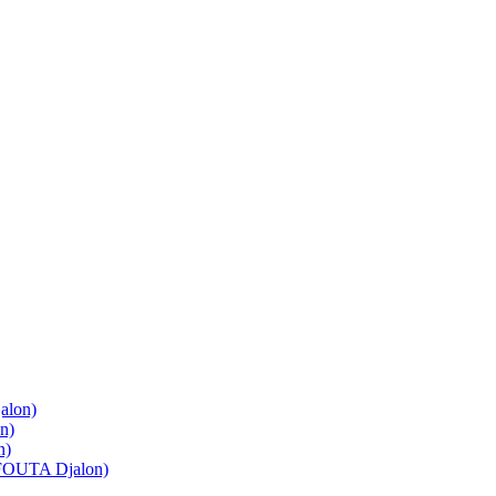
lon)
n)
n)
OUTA Djalon)