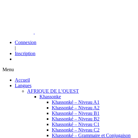
Connexion
|
Inscription
Menu
Accueil
Langues
AFRIQUE DE L’OUEST
Khassonke
Khassonké – Niveau A1
Khassonké – Niveau A2
Khassonké – Niveau B1
Khassonké – Niveau B2
Khassonké – Niveau C1
Khassonké – Niveau C2
Khassonké – Grammaire et Conjugaison