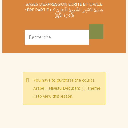
BASES D’EXPRESSION ÉCRITE ET ORALE
1ÈRE PARTIE ( مَبَادِئُ التَّعْبِيرِ الشَّفَوِيِّ الْكِتَابِيِّ /
الْجُزْءُ الْأَوَّلُ)
You have to purchase the course
Arabe – Niveau Débutant || Thème
III
to view this lesson.