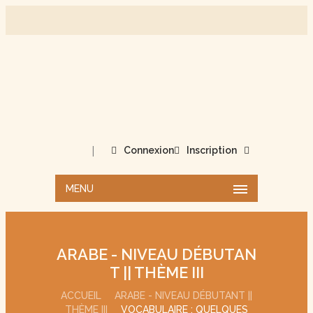
|
Connexion
Inscription
MENU
ARABE - NIVEAU DÉBUTAN
T || THÈME III
ACCUEIL
ARABE - NIVEAU DÉBUTANT ||
THÈME III
VOCABULAIRE : QUELQUES