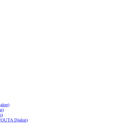
lon)
n)
n)
OUTA Djalon)