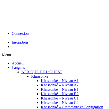
Connexion
|
Inscription
Menu
Accueil
Langues
AFRIQUE DE L’OUEST
Khassonke
Khassonké – Niveau A1
Khassonké – Niveau A2
Khassonké – Niveau B1
Khassonké – Niveau B2
Khassonké – Niveau C1
Khassonké – Niveau C2
Khassonké – Grammaire et Conjugaison