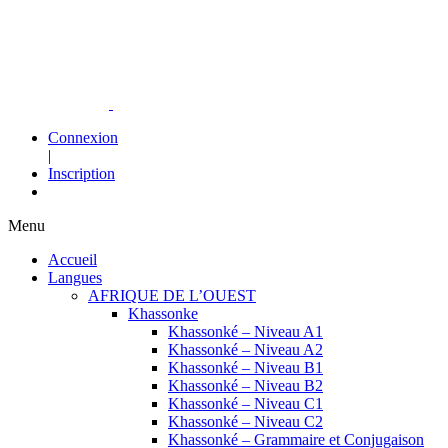
Connexion
|
Inscription
Menu
Accueil
Langues
AFRIQUE DE L’OUEST
Khassonke
Khassonké – Niveau A1
Khassonké – Niveau A2
Khassonké – Niveau B1
Khassonké – Niveau B2
Khassonké – Niveau C1
Khassonké – Niveau C2
Khassonké – Grammaire et Conjugaison