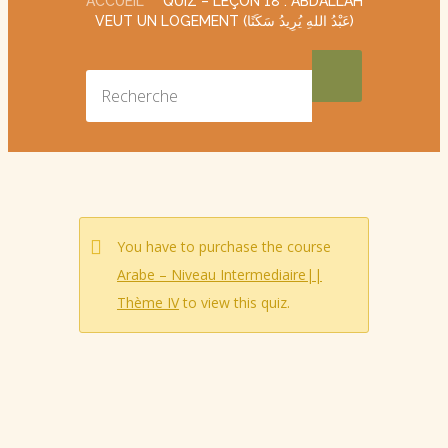
ACCUEIL
QUIZ – LEÇON 18 : ABDALLAH
VEUT UN LOGEMENT (عَبْدُ اللهِ يُرِيدُ سَكَنًا)
You have to purchase the course
Arabe – Niveau Intermediaire||
Thème IV
to view this quiz.