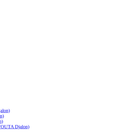
lon)
n)
n)
OUTA Djalon)