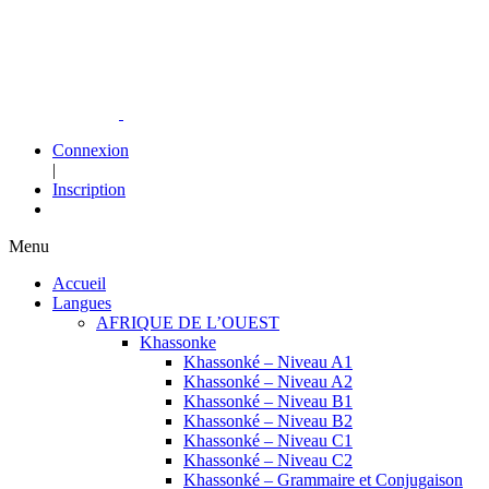
Connexion
|
Inscription
Menu
Accueil
Langues
AFRIQUE DE L’OUEST
Khassonke
Khassonké – Niveau A1
Khassonké – Niveau A2
Khassonké – Niveau B1
Khassonké – Niveau B2
Khassonké – Niveau C1
Khassonké – Niveau C2
Khassonké – Grammaire et Conjugaison