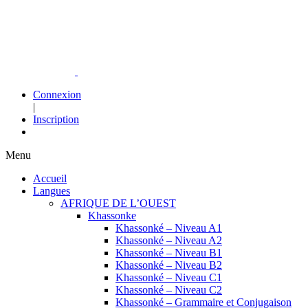
Connexion
|
Inscription
Menu
Accueil
Langues
AFRIQUE DE L’OUEST
Khassonke
Khassonké – Niveau A1
Khassonké – Niveau A2
Khassonké – Niveau B1
Khassonké – Niveau B2
Khassonké – Niveau C1
Khassonké – Niveau C2
Khassonké – Grammaire et Conjugaison