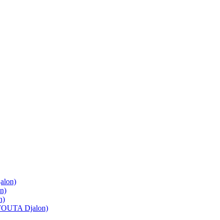
lon)
n)
n)
OUTA Djalon)