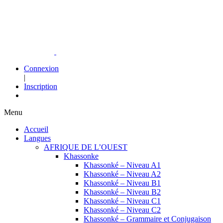
Connexion
|
Inscription
Menu
Accueil
Langues
AFRIQUE DE L’OUEST
Khassonke
Khassonké – Niveau A1
Khassonké – Niveau A2
Khassonké – Niveau B1
Khassonké – Niveau B2
Khassonké – Niveau C1
Khassonké – Niveau C2
Khassonké – Grammaire et Conjugaison