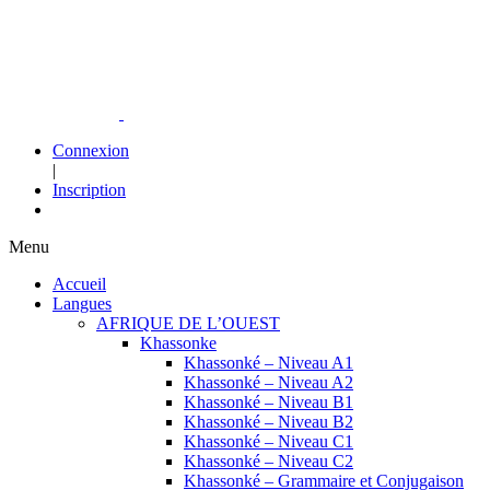
Connexion
|
Inscription
Menu
Accueil
Langues
AFRIQUE DE L’OUEST
Khassonke
Khassonké – Niveau A1
Khassonké – Niveau A2
Khassonké – Niveau B1
Khassonké – Niveau B2
Khassonké – Niveau C1
Khassonké – Niveau C2
Khassonké – Grammaire et Conjugaison