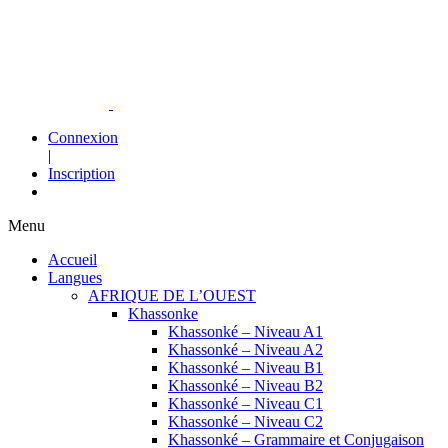
Connexion
|
Inscription
Menu
Accueil
Langues
AFRIQUE DE L’OUEST
Khassonke
Khassonké – Niveau A1
Khassonké – Niveau A2
Khassonké – Niveau B1
Khassonké – Niveau B2
Khassonké – Niveau C1
Khassonké – Niveau C2
Khassonké – Grammaire et Conjugaison