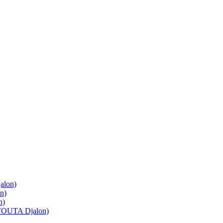
lon)
n)
n)
OUTA Djalon)