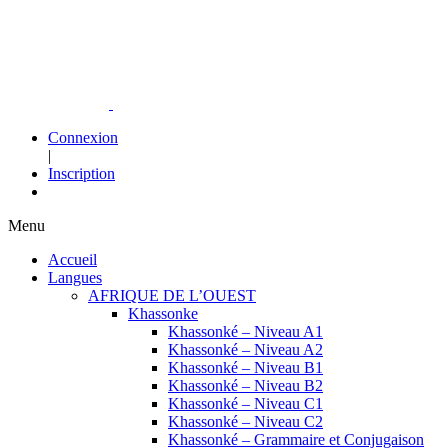
Connexion
|
Inscription
Menu
Accueil
Langues
AFRIQUE DE L’OUEST
Khassonke
Khassonké – Niveau A1
Khassonké – Niveau A2
Khassonké – Niveau B1
Khassonké – Niveau B2
Khassonké – Niveau C1
Khassonké – Niveau C2
Khassonké – Grammaire et Conjugaison