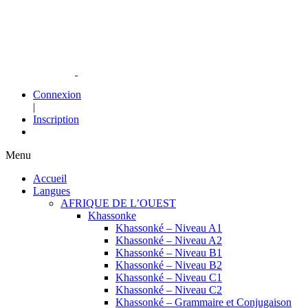
Connexion
|
Inscription
Menu
Accueil
Langues
AFRIQUE DE L’OUEST
Khassonke
Khassonké – Niveau A1
Khassonké – Niveau A2
Khassonké – Niveau B1
Khassonké – Niveau B2
Khassonké – Niveau C1
Khassonké – Niveau C2
Khassonké – Grammaire et Conjugaison