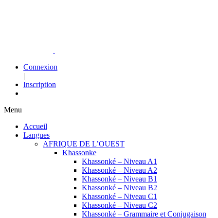
Connexion
|
Inscription
Menu
Accueil
Langues
AFRIQUE DE L’OUEST
Khassonke
Khassonké – Niveau A1
Khassonké – Niveau A2
Khassonké – Niveau B1
Khassonké – Niveau B2
Khassonké – Niveau C1
Khassonké – Niveau C2
Khassonké – Grammaire et Conjugaison