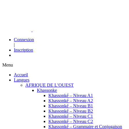
Connexion
|
Inscription
Menu
Accueil
Langues
AFRIQUE DE L’OUEST
Khassonke
Khassonké – Niveau A1
Khassonké – Niveau A2
Khassonké – Niveau B1
Khassonké – Niveau B2
Khassonké – Niveau C1
Khassonké – Niveau C2
Khassonké – Grammaire et Conjugaison