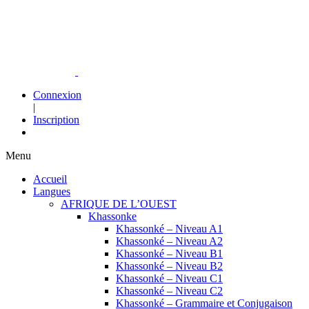
Connexion
|
Inscription
Menu
Accueil
Langues
AFRIQUE DE L’OUEST
Khassonke
Khassonké – Niveau A1
Khassonké – Niveau A2
Khassonké – Niveau B1
Khassonké – Niveau B2
Khassonké – Niveau C1
Khassonké – Niveau C2
Khassonké – Grammaire et Conjugaison