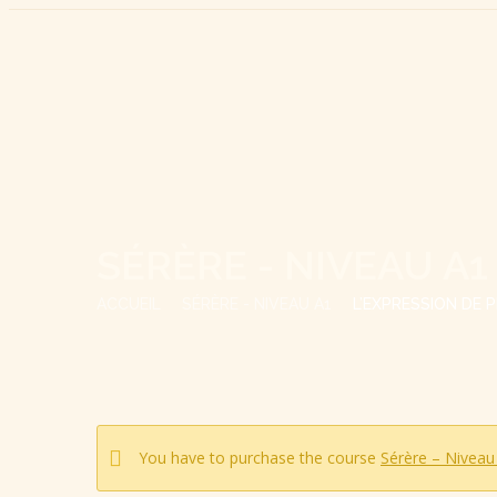
SÉRÈRE - NIVEAU A1
ACCUEIL
SÉRÈRE - NIVEAU A1
L’EXPRESSION DE 
You have to purchase the course
Sérère – Niveau