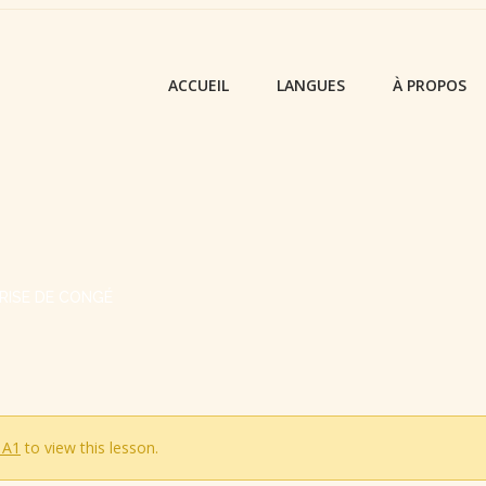
ACCUEIL
LANGUES
À PROPOS
PRISE DE CONGÉ
 A1
to view this lesson.