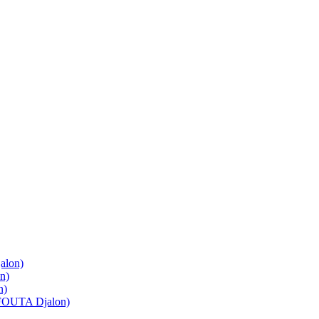
lon)
n)
n)
OUTA Djalon)