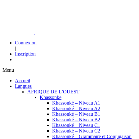
Connexion
|
Inscription
Menu
Accueil
Langues
AFRIQUE DE L’OUEST
Khassonke
Khassonké – Niveau A1
Khassonké – Niveau A2
Khassonké – Niveau B1
Khassonké – Niveau B2
Khassonké – Niveau C1
Khassonké – Niveau C2
Khassonké – Grammaire et Conjugaison