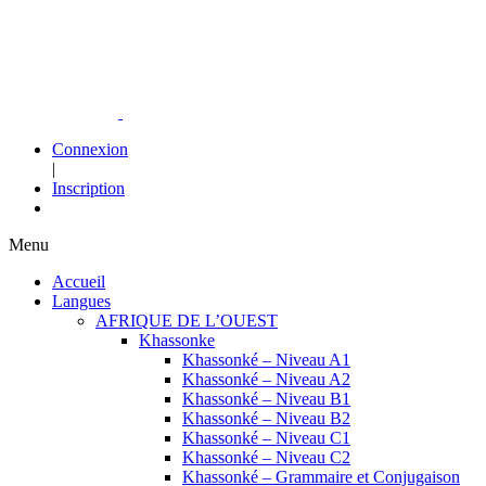
Connexion
|
Inscription
Menu
Accueil
Langues
AFRIQUE DE L’OUEST
Khassonke
Khassonké – Niveau A1
Khassonké – Niveau A2
Khassonké – Niveau B1
Khassonké – Niveau B2
Khassonké – Niveau C1
Khassonké – Niveau C2
Khassonké – Grammaire et Conjugaison