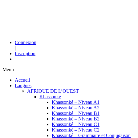
Connexion
|
Inscription
Menu
Accueil
Langues
AFRIQUE DE L’OUEST
Khassonke
Khassonké – Niveau A1
Khassonké – Niveau A2
Khassonké – Niveau B1
Khassonké – Niveau B2
Khassonké – Niveau C1
Khassonké – Niveau C2
Khassonké – Grammaire et Conjugaison