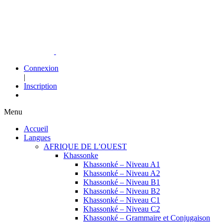
Connexion
|
Inscription
Menu
Accueil
Langues
AFRIQUE DE L’OUEST
Khassonke
Khassonké – Niveau A1
Khassonké – Niveau A2
Khassonké – Niveau B1
Khassonké – Niveau B2
Khassonké – Niveau C1
Khassonké – Niveau C2
Khassonké – Grammaire et Conjugaison