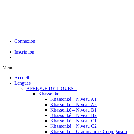
Connexion
|
Inscription
Menu
Accueil
Langues
AFRIQUE DE L’OUEST
Khassonke
Khassonké – Niveau A1
Khassonké – Niveau A2
Khassonké – Niveau B1
Khassonké – Niveau B2
Khassonké – Niveau C1
Khassonké – Niveau C2
Khassonké – Grammaire et Conjugaison