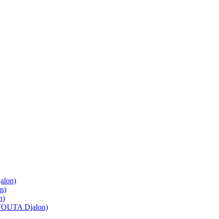
lon)
n)
n)
OUTA Djalon)