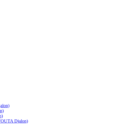
lon)
n)
n)
OUTA Djalon)