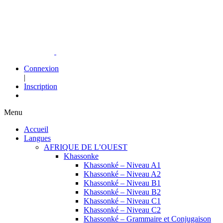
Connexion
|
Inscription
Menu
Accueil
Langues
AFRIQUE DE L’OUEST
Khassonke
Khassonké – Niveau A1
Khassonké – Niveau A2
Khassonké – Niveau B1
Khassonké – Niveau B2
Khassonké – Niveau C1
Khassonké – Niveau C2
Khassonké – Grammaire et Conjugaison