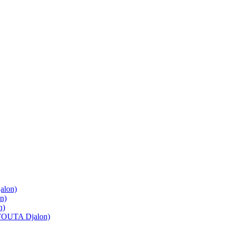
lon)
n)
n)
OUTA Djalon)