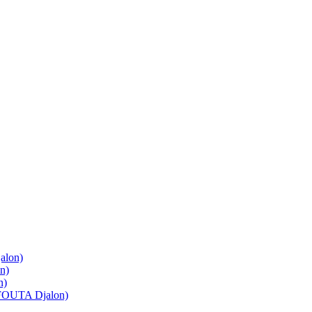
lon)
n)
n)
OUTA Djalon)