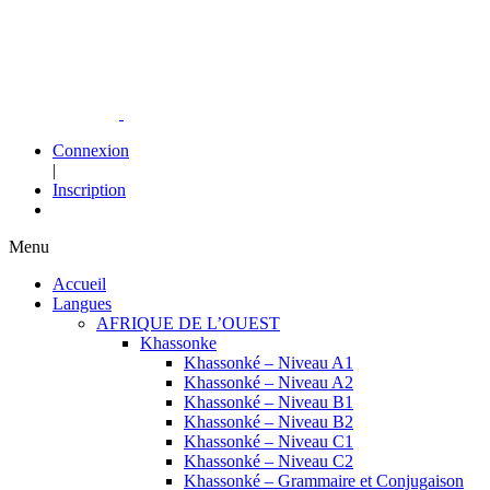
Connexion
|
Inscription
Menu
Accueil
Langues
AFRIQUE DE L’OUEST
Khassonke
Khassonké – Niveau A1
Khassonké – Niveau A2
Khassonké – Niveau B1
Khassonké – Niveau B2
Khassonké – Niveau C1
Khassonké – Niveau C2
Khassonké – Grammaire et Conjugaison