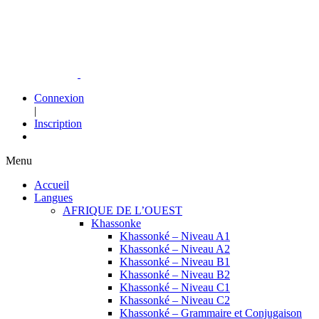
Connexion
|
Inscription
Menu
Accueil
Langues
AFRIQUE DE L’OUEST
Khassonke
Khassonké – Niveau A1
Khassonké – Niveau A2
Khassonké – Niveau B1
Khassonké – Niveau B2
Khassonké – Niveau C1
Khassonké – Niveau C2
Khassonké – Grammaire et Conjugaison