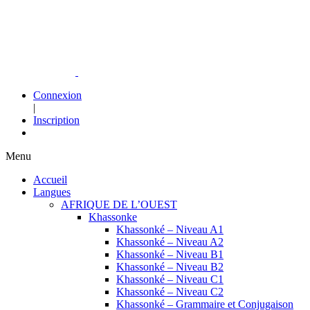
Connexion
|
Inscription
Menu
Accueil
Langues
AFRIQUE DE L’OUEST
Khassonke
Khassonké – Niveau A1
Khassonké – Niveau A2
Khassonké – Niveau B1
Khassonké – Niveau B2
Khassonké – Niveau C1
Khassonké – Niveau C2
Khassonké – Grammaire et Conjugaison