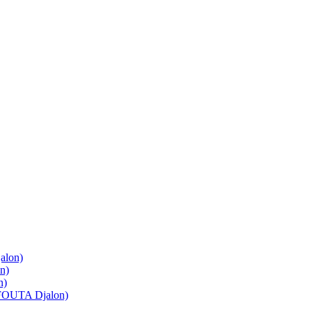
lon)
n)
n)
OUTA Djalon)