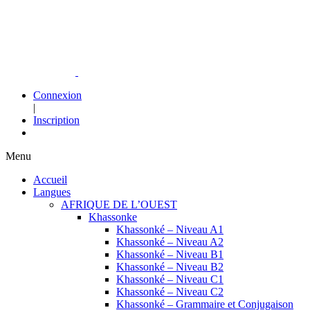
Connexion
|
Inscription
Menu
Accueil
Langues
AFRIQUE DE L’OUEST
Khassonke
Khassonké – Niveau A1
Khassonké – Niveau A2
Khassonké – Niveau B1
Khassonké – Niveau B2
Khassonké – Niveau C1
Khassonké – Niveau C2
Khassonké – Grammaire et Conjugaison