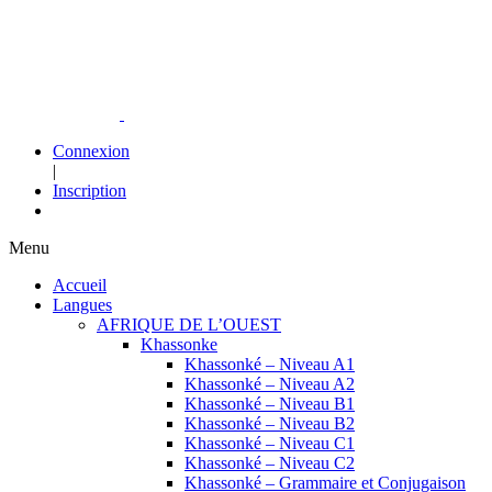
Connexion
|
Inscription
Menu
Accueil
Langues
AFRIQUE DE L’OUEST
Khassonke
Khassonké – Niveau A1
Khassonké – Niveau A2
Khassonké – Niveau B1
Khassonké – Niveau B2
Khassonké – Niveau C1
Khassonké – Niveau C2
Khassonké – Grammaire et Conjugaison