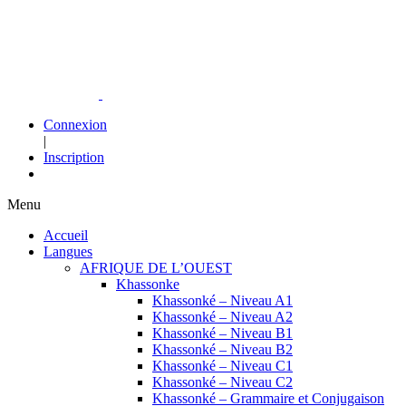
Connexion
|
Inscription
Menu
Accueil
Langues
AFRIQUE DE L’OUEST
Khassonke
Khassonké – Niveau A1
Khassonké – Niveau A2
Khassonké – Niveau B1
Khassonké – Niveau B2
Khassonké – Niveau C1
Khassonké – Niveau C2
Khassonké – Grammaire et Conjugaison