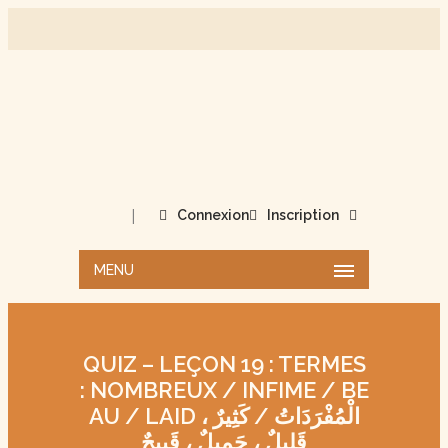
|
Connexion
Inscription
MENU
QUIZ – LEÇON 19 : TERMES
: NOMBREUX / INFIME / BE
AU / LAID الْمُفْرَدَاتُ / كَثِيرٌ ،
قَلِيلٌ ، جَمِيلٌ ، قَبِيحٌ