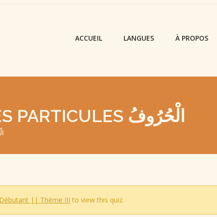
ACCUEIL
LANGUES
À PROPOS
QUIZ – LEÇON 33 : LES PARTICULES الْحُرُوفُ
الْحُرُو
Débutant || Thème III
to view this quiz.