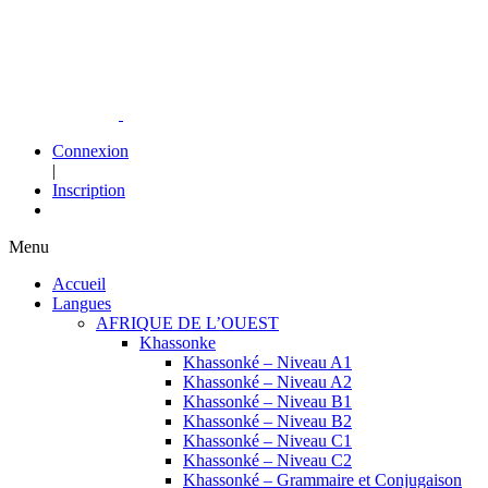
Connexion
|
Inscription
Menu
Accueil
Langues
AFRIQUE DE L’OUEST
Khassonke
Khassonké – Niveau A1
Khassonké – Niveau A2
Khassonké – Niveau B1
Khassonké – Niveau B2
Khassonké – Niveau C1
Khassonké – Niveau C2
Khassonké – Grammaire et Conjugaison