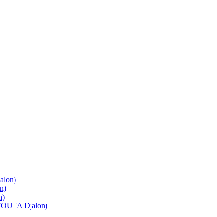
lon)
n)
n)
OUTA Djalon)