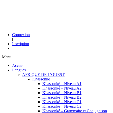
Connexion
|
Inscription
Menu
Accueil
Langues
AFRIQUE DE L’OUEST
Khassonke
Khassonké – Niveau A1
Khassonké – Niveau A2
Khassonké – Niveau B1
Khassonké – Niveau B2
Khassonké – Niveau C1
Khassonké – Niveau C2
Khassonké – Grammaire et Conjugaison