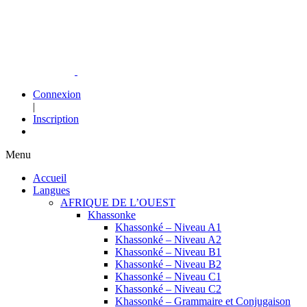
Connexion
|
Inscription
Menu
Accueil
Langues
AFRIQUE DE L’OUEST
Khassonke
Khassonké – Niveau A1
Khassonké – Niveau A2
Khassonké – Niveau B1
Khassonké – Niveau B2
Khassonké – Niveau C1
Khassonké – Niveau C2
Khassonké – Grammaire et Conjugaison