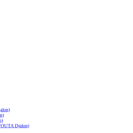
lon)
n)
n)
OUTA Djalon)