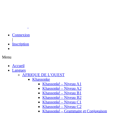
Connexion
|
Inscription
Menu
Accueil
Langues
AFRIQUE DE L’OUEST
Khassonke
Khassonké – Niveau A1
Khassonké – Niveau A2
Khassonké – Niveau B1
Khassonké – Niveau B2
Khassonké – Niveau C1
Khassonké – Niveau C2
Khassonké – Grammaire et Conjugaison